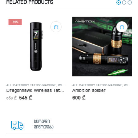
RELATED PRODUCTS
-16%
ALL CATEGORY TATTOO MACHINE
,
PERMANENT MAKEUP MACHINE
,
WIRELESS TATTOO MACHINE
ALL CATEGORY TATTOO MACHINE
,
WIRELESS TATTOO MACHINE
Dragonhawk Wireless Tattoo Pen Machine Brushless Motor with 3.5MM Stroke Smart Screen | X7
Ambition soldier
545
₾
600
₾
650
₾
სწრაფი
მიწოდება