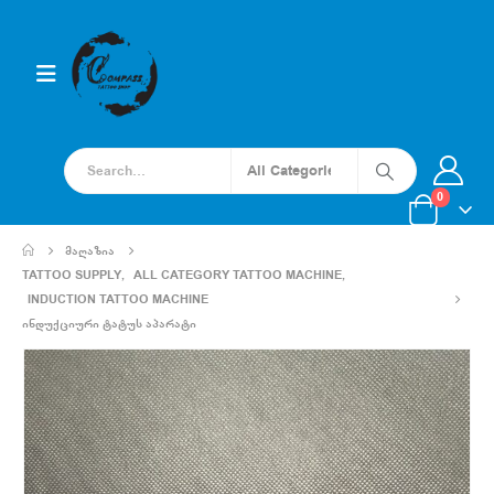
0
ᲛᲐᲦᲐᲖᲘᲐ
TATTOO SUPPLY
,
ALL CATEGORY TATTOO MACHINE
,
INDUCTION TATTOO MACHINE
ᲘᲜᲓᲣᲥᲪᲘᲣᲠᲘ ᲢᲐᲢᲣᲡ ᲐᲞᲐᲠᲐᲢᲘ