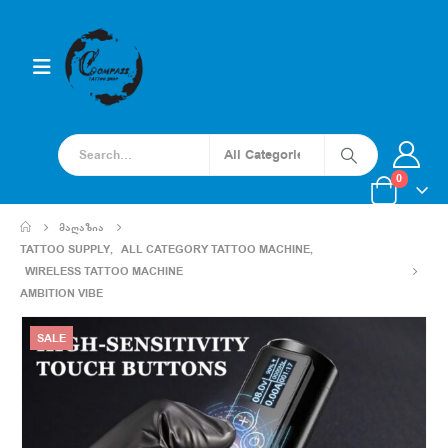
0
ᲛᲐᲦᲐᲖᲘᲐ
TATTOO SUPPLY
,
ALL CATEGORY TATTOO MACHINE
,
WIRELESS TATTOO MACHINE
AMBITION VIBE
SALE