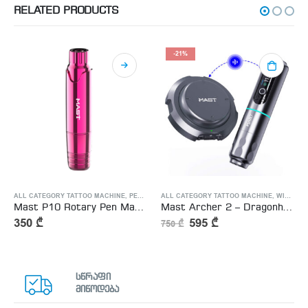
RELATED PRODUCTS
-21%
ALL CATEGORY TATTOO MACHINE
,
PEN TATTOO MACHINE
ALL CATEGORY TATTOO MACHINE
,
PERMANENT MAKEUP MACHIN
,
WIRELESS TATTOO MACHINE
Mast P10 Rotary Pen Machine for Permanent Makeup SMP Cartridge Tattoo Gun
Mast Archer 2 – Dragonhawk Wireless Tattoo Pen Machine with 3.5MM Stroke Brushless Motor Color Screen – უსადენო ტატუს აპარატი + უსადენო პედალი საჩუქრად
350
₾
595
₾
750
₾
სწრაფი
მიწოდება