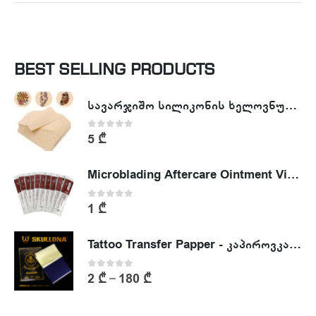
BEST SELLING PRODUCTS
სავარჯიშო სილიკონის ხელოვნური კანი - Tattoo Practike skin
0
out of 5
5
₾
Microblading Aftercare Ointment Vitamin A&D
0
out of 5
1
₾
Tattoo Transfer Papper - კაპიროვკა - ტატუს ესკიზის კოპირების ქაღალდი
0
out of 5
2
₾
180
₾
–