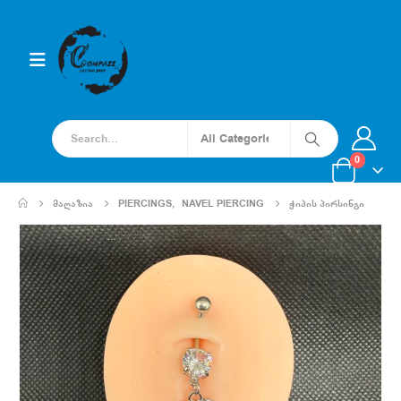
0
ᲛᲐᲦᲐᲖᲘᲐ
PIERCINGS
,
NAVEL PIERCING
ᲭᲘᲞᲘᲡ ᲞᲘᲠᲡᲘᲜᲒᲘ