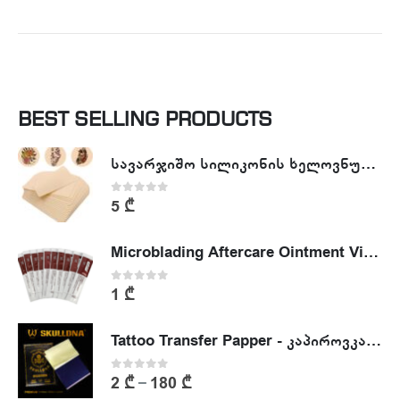
BEST SELLING PRODUCTS
სავარჯიშო სილიკონის ხელოვნური კანი - Tattoo Practike skin
0
out of 5
5
₾
Microblading Aftercare Ointment Vitamin A&D
0
out of 5
1
₾
Tattoo Transfer Papper - კაპიროვკა - ტატუს ესკიზის კოპირების ქაღალდი
0
out of 5
2
₾
180
₾
–