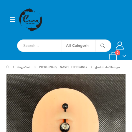
0
ᲛᲐᲦᲐᲖᲘᲐ
PIERCINGS
,
NAVEL PIERCING
ᲭᲘᲞᲘᲡ ᲞᲘᲠᲡᲘᲜᲒᲘ