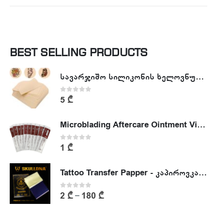
BEST SELLING PRODUCTS
სავარჯიშო სილიკონის ხელოვნური კანი - Tattoo Practike skin
0
out of 5
5
₾
Microblading Aftercare Ointment Vitamin A&D
0
out of 5
1
₾
Tattoo Transfer Papper - კაპიროვკა - ტატუს ესკიზის კოპირების ქაღალდი
0
out of 5
2
₾
180
₾
–