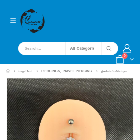
0
ᲛᲐᲦᲐᲖᲘᲐ
PIERCINGS
,
NAVEL PIERCING
ᲭᲘᲞᲘᲡ ᲞᲘᲠᲡᲘᲜᲒᲘ