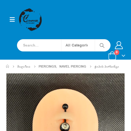
0
ᲛᲐᲦᲐᲖᲘᲐ
PIERCINGS
,
NAVEL PIERCING
ᲭᲘᲞᲘᲡ ᲞᲘᲠᲡᲘᲜᲒᲘ