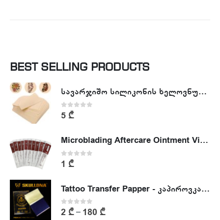
BEST SELLING PRODUCTS
სავარჯიშო სილიკონის ხელოვნური კანი - Tattoo Practike skin
0
out of 5
5
₾
Microblading Aftercare Ointment Vitamin A&D
0
out of 5
1
₾
Tattoo Transfer Papper - კაპიროვკა - ტატუს ესკიზის კოპირების ქაღალდი
0
out of 5
2
₾
180
₾
–