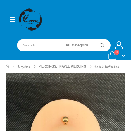
0
ᲛᲐᲦᲐᲖᲘᲐ
PIERCINGS
,
NAVEL PIERCING
ᲭᲘᲞᲘᲡ ᲞᲘᲠᲡᲘᲜᲒᲘ