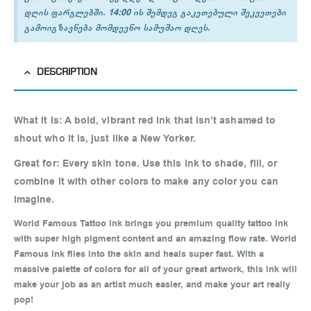
დღის ფარგლებში. 14:00 ის შემდეგ გაკეთებული შეკვეთები
გამოიგზავნება მომდევნო სამუშაო დღეს.
DESCRIPTION
What it is:
A bold, vibrant red ink that isn’t ashamed to
shout who it is, just like a New Yorker.
Great for:
Every skin tone. Use this ink to shade, fill, or
combine it with other colors to make any color you can
imagine.
World Famous Tattoo Ink brings you premium quality tattoo ink
with super high pigment content and an amazing flow rate. World
Famous Ink flies into the skin and heals super fast. With a
massive palette of colors for all of your great artwork, this ink will
make your job as an artist much easier, and make your art really
pop!