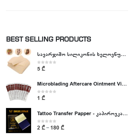
BEST SELLING PRODUCTS
სავარჯიშო სილიკონის ხელოვნური კანი - Tattoo Practike skin
0
out of 5
5
₾
Microblading Aftercare Ointment Vitamin A&D
0
out of 5
1
₾
Tattoo Transfer Papper - კაპიროვკა - ტატუს ესკიზის კოპირების ქაღალდი
0
out of 5
2
₾
180
₾
–