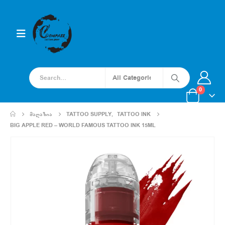
0
ᲛᲐᲦᲐᲖᲘᲐ
TATTOO SUPPLY
,
TATTOO INK
BIG APPLE RED – WORLD FAMOUS TATTOO INK 15ML