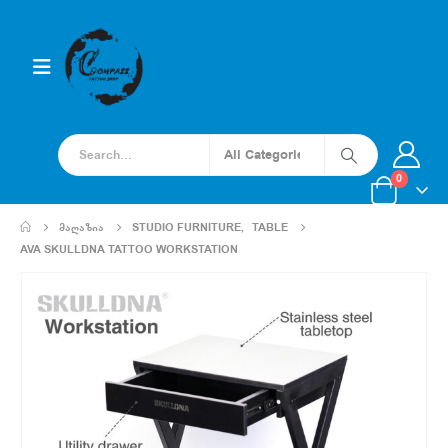
0
ᲛᲐᲦᲐᲖᲘᲐ
STUDIO FURNITURE
,
TABLE
AVA SKULLDNA TATTOO WORKSTATION