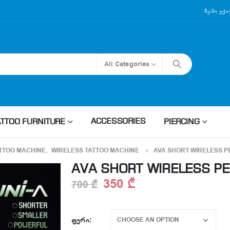
Ჩემი Ექ
All Categories
ACCESSORIES
ATTOO FURNITURE
PIERCING
TTOO MACHINE
,
WIRELESS TATTOO MACHINE
AVA SHORT WIRELESS PE
AVA SHORT WIRELESS PE
350
₾
700
₾
ᲤᲔᲠᲘ