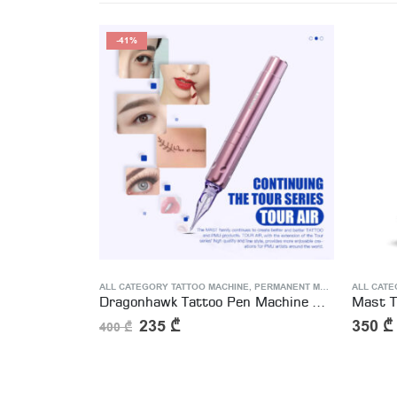
-41%
,
PERMANENT MAKEUP MACHINE
ALL CATEGORY TATTOO MACHINE
,
WIRELESS TATTOO MACHINE
,
PERMANENT MAKEUP MACHINE
ALL CATE
Dragonhawk Wireless Tattoo Pen Machine with 3.0MM Stroke Permanent Makeup | Mast Tour Y22
Dragonhawk Tattoo Pen Machine With 2.3MM Stroke Permanent Makeup | Mast Tour Air
Mast 
235
₾
350
₾
400
₾