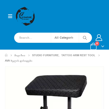
0
ᲛᲐᲦᲐᲖᲘᲐ
STUDIO FURNITURE
,
TATTOO ARM REST TOOL
AVA ᲮᲔᲚᲘᲡ ᲓᲐᲡᲐᲓᲔᲑᲘ