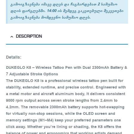
გამოიგზავნება იმავე დღეს და ჩაგბარდებათ 2 სამუშაო
დღის ფარგლებში. 14:00 ის შემდეგ გაკეთებული შეკვეთები
გამოიგზავნება მომდევნო სამუშაო დღეს.
DESCRIPTION
Details:
DUKEGLO K8 – Wireless Tattoo Pen with Dual 2300mAh Battery &
7 Adjustable Stroke Options
The DUKEGLO K8 is a professional wireless tattoo pen built for
stability, extended runtime, and precise control. Engineered with
a metal motor and aircraft aluminum body, it delivers consistent
9000 rpm output across seven stroke lengths from 2.4mm to
4.2mm. The removable 2300mAh battery supports hot‑swapping
for virtually non‑stop sessions, while the OLED screen and
memory settings (M1–M4) keep your preferred parameters one
click away. Whether you’re lining or shading, the K8 offers the
balance of power and ergonomics that working artists demand.