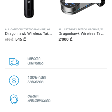
ALL CATEGORY TATTOO MACHINE
,
PERMANENT MAKEUP MACHINE
,
WIRELESS TATTOO MACHINE
ALL CATEGORY TATTOO MACHINE
,
WIRELESS TATTOO MACHINE
Dragonhawk Wireless Tattoo Pen Machine Brushless Motor with 3.5MM Stroke Smart Screen | X7
Dragonhawk Wireless Tattoo Pen Smart Machine with 4.5MM Stroke | Mast Archer Ultra
545
₾
2'000
₾
650
₾
სწრაფი
მიწოდება
100%-იანი
გარანტია
უფასო
კონსულტაცია