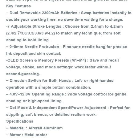
Key Features
– Dual Removable 2300mAh Batteries : Swap batteries instantly to
double your working time; no downtime waiting for a charge.
-7 Adjustable Stroke Lengths : Choose from 2.4mm to 4.2mm
(2.4/2.7/3.0/3.3/3.6/3.9/4.2) to match any technique, from soft
shading to bold lining.
– 0–5mm Needle Protrusion : Fine‑tune needle hang for precise
ink deposit and skin contact.
-OLED Screen & Memory Presets (M1–M4) : Save and recall
voltage, stroke, and mode settings; work faster without
second‑guessing.
– Direction Switch for Both Hands : Left‑ or right‑handed
operation with a simple button combination.
– 4.0V–12.0V Operating Range : Wide voltage control for gentle
shading or high‑speed lining.
– Dot Mode & Independent Speed/Power Adjustment : Perfect for
stippling, soft blends, or detailed realism work.
Specifications
– Material : Aircraft aluminum
– Motor : Metal motor