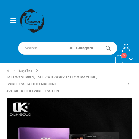
0
ᲛᲐᲦᲐᲖᲘᲐ
TATTOO SUPPLY
,
ALL CATEGORY TATTOO MACHINE
,
WIRELESS TATTOO MACHINE
AVA K8 TATTOO WIRELESS PEN