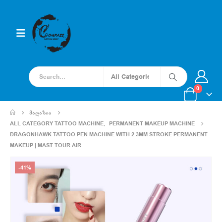
0
ᲛᲐᲦᲐᲖᲘᲐ
ALL CATEGORY TATTOO MACHINE
,
PERMANENT MAKEUP MACHINE
DRAGONHAWK TATTOO PEN MACHINE WITH 2.3MM STROKE PERMANENT
MAKEUP | MAST TOUR AIR
-41%