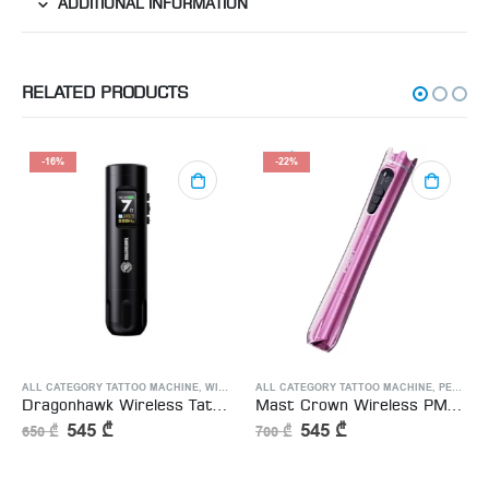
ADDITIONAL INFORMATION
RELATED PRODUCTS
-16%
-22%
ALL CATEGORY TATTOO MACHINE
,
WIRELESS TATTOO MACHINE
ALL CATEGORY TATTOO MACHINE
,
PERMANENT MAKEUP MACHINE
Dragonhawk Wireless Tattoo Pen Machine Brushless Motor with 3.5MM Stroke Smart Screen | X7
Mast Crown Wireless PMU Tattoo Battery Machine Pen with RCA Clip Cord
545
₾
545
₾
650
₾
700
₾