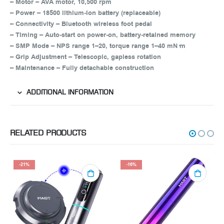
– Motor – AVA motor, 10,500 rpm
– Power – 18500 lithium‑ion battery (replaceable)
– Connectivity – Bluetooth wireless foot pedal
– Timing – Auto‑start on power‑on, battery‑retained memory
– SMP Mode – NPS range 1–20, torque range 1–40 mN·m
– Grip Adjustment – Telescopic, gapless rotation
– Maintenance – Fully detachable construction
ADDITIONAL INFORMATION
RELATED PRODUCTS
-21%
-16%