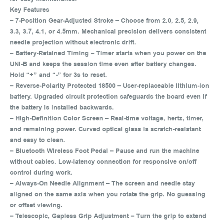
Key Features
– 7‑Position Gear‑Adjusted Stroke – Choose from 2.0, 2.5, 2.9,
3.3, 3.7, 4.1, or 4.5mm. Mechanical precision delivers consistent
needle projection without electronic drift.
– Battery‑Retained Timing – Timer starts when you power on the
UNI‑B and keeps the session time even after battery changes.
Hold “+” and “‑” for 3s to reset.
– Reverse‑Polarity Protected 18500 – User‑replaceable lithium‑ion
battery. Upgraded circuit protection safeguards the board even if
the battery is installed backwards.
– High‑Definition Color Screen – Real‑time voltage, hertz, timer,
and remaining power. Curved optical glass is scratch‑resistant
and easy to clean.
– Bluetooth Wireless Foot Pedal – Pause and run the machine
without cables. Low‑latency connection for responsive on/off
control during work.
– Always‑On Needle Alignment – The screen and needle stay
aligned on the same axis when you rotate the grip. No guessing
or offset viewing.
– Telescopic, Gapless Grip Adjustment – Turn the grip to extend