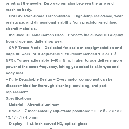
or retract the needle. Zero gap remains between the grip and
machine body.
– CNC Aviation‑Grade Transmission – High‑temp resistance, wear
resistance, and dimensional stability from precision‑machined
aircraft materials.
– Included Silicone Screen Case – Protects the curved HD display
from drops and daily shop wear.
– SMP Tattoo Mode – Dedicated for scalp micropigmentation and
large fill work. NPS adjustable 1–20 (recommended 1–3 or 1–5
NPS). Torque adjustable 1–40 mN·m: higher torque delivers more
power at the same frequency, letting you adapt to skin type and
body area.
– Fully Detachable Design – Every major component can be
disassembled for thorough cleaning, servicing, and part
replacement.
Specifications
– Material – Aircraft aluminum
– Stroke – 7 mechanically adjustable positions: 2.0 / 2.5 / 2.9 / 3.3
/ 3.7 / 4.1 / 4.5 mm
– Display – 1.48‑inch curved HD, optical glass