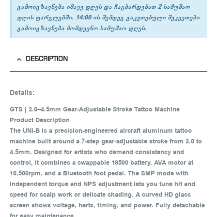
გამოიგზავნება იმავე დღეს და ჩაგბარდებათ 2 სამუშაო
დღის ფარგლებში. 14:00 ის შემდეგ გაკეთებული შეკვეთები
გამოიგზავნება მომდევნო სამუშაო დღეს.
DESCRIPTION
Details:
GTS | 2.0–4.5mm Gear-Adjustable Stroke Tattoo Machine
Product Description
The UNI-B is a precision-engineered aircraft aluminum tattoo
machine built around a 7‑step gear‑adjustable stroke from 2.0 to
4.5mm. Designed for artists who demand consistency and
control, it combines a swappable 18500 battery, AVA motor at
10,500rpm, and a Bluetooth foot pedal. The SMP mode with
independent torque and NPS adjustment lets you tune hit and
speed for scalp work or delicate shading. A curved HD glass
screen shows voltage, hertz, timing, and power. Fully detachable
for easy maintenance.