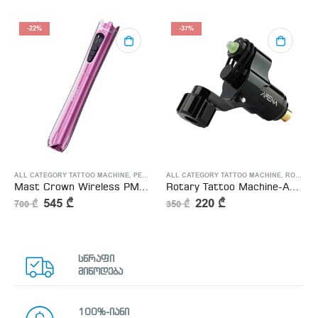
-22%
-37%
OO MACHINE
ALL CATEGORY TATTOO MACHINE
,
TATTOO SUPPLY
,
PERMANENT MAKEUP MACHINE
ALL CATEGORY TATTOO MACHINE
,
ROTARY TATTOO MACHINE
Mast Crown Wireless PMU Tattoo Battery Machine Pen with RCA Clip Cord
Rotary Tattoo Machine-Arena Cycle
545
₾
220
₾
700
₾
350
₾
სწრაფი
მიწოდება
100%-იანი