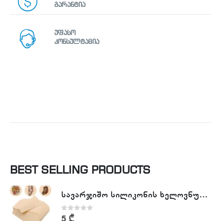
გარანტია
უფასო
კონსულტაცია
BEST SELLING PRODUCTS
სავარჯიშო სილიკონის ხელოვნური კანი - Tattoo Practike skin
0
out of 5
5
₾