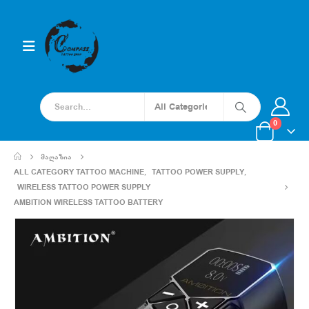
0
ᲛᲐᲦᲐᲖᲘᲐ
ALL CATEGORY TATTOO MACHINE
,
TATTOO POWER SUPPLY
,
WIRELESS TATTOO POWER SUPPLY
AMBITION WIRELESS TATTOO BATTERY