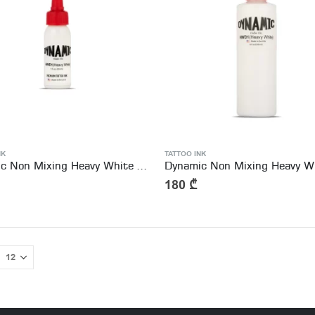
NK
TATTOO INK
Dynamic Non Mixing Heavy White 1 oz. Bottle
180
₾