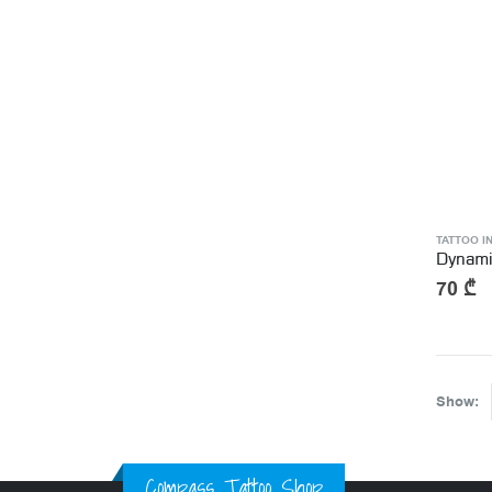
TATTOO I
70
₾
Show:
Compass Tattoo Shop