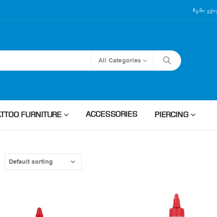
Ჩემი Ექ
All Categories
ACCESSORIES
ATTOO FURNITURE
PIERCING