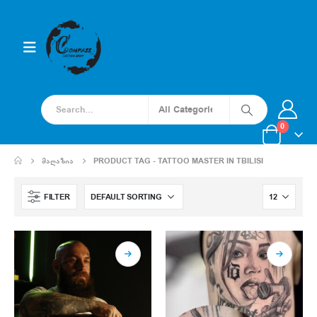
0
ᲛᲐᲦᲐᲖᲘᲐ
PRODUCT TAG -
TATTOO MASTER IN TBILISI
FILTER