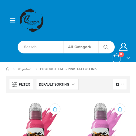
0
ᲛᲐᲦᲐᲖᲘᲐ
PRODUCT TAG -
PINK TATTOO INK
FILTER