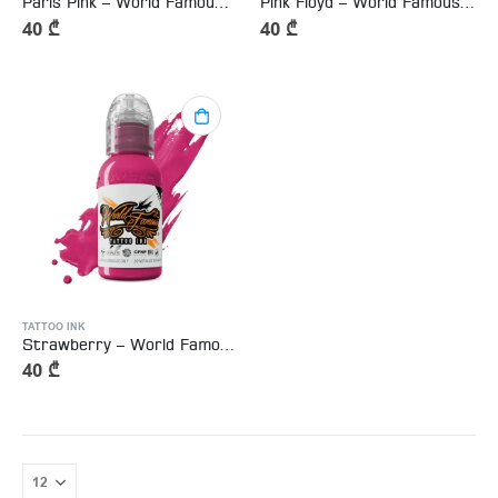
Paris Pink – World Famous Tattoo Ink
Pink Floyd – World Famous Tattoo Ink 15ml
40
₾
40
₾
TATTOO INK
Strawberry – World Famous Tattoo Ink
40
₾