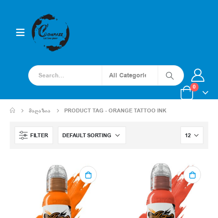
0
ᲛᲐᲦᲐᲖᲘᲐ
PRODUCT TAG -
ORANGE TATTOO INK
FILTER