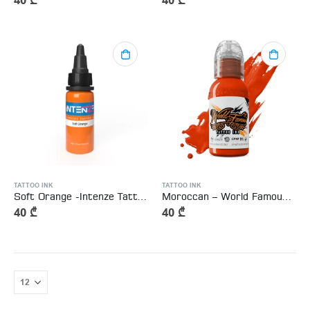
40
₾
40
₾
TATTOO INK
TATTOO INK
Soft Orange -Intenze Tattoo Ink
Moroccan – World Famous Tattoo Ink
40
₾
40
₾