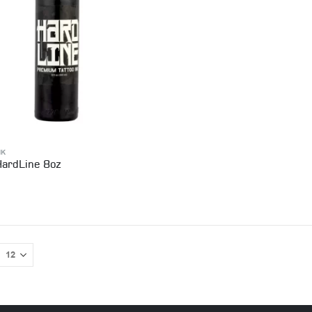
NK
HardLine 8oz