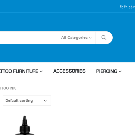
Ჩემი Ექ
All Categories
ACCESSORIES
ATTOO FURNITURE
PIERCING
TTOO INK