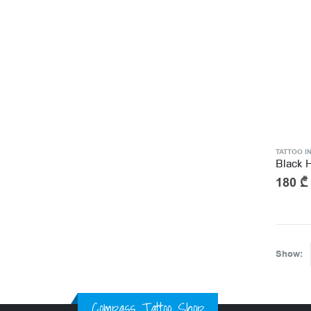
TATTOO I
Black 
180
₾
Show:
Compass Tattoo Shop