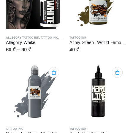
ALLEGORY TATTOO INK
,
TATTOO INK
,
WHITE TATTOO INK
TATTOO INK
Allegory White
Army Green -World Famous Tattoo Inks 15ml
60
₾
–
90
₾
40
₾
TATTOO INK
TATTOO INK