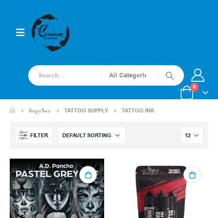
0
ᲛᲐᲦᲐᲖᲘᲐ
TATTOO SUPPLY
TATTOO INK
FILTER