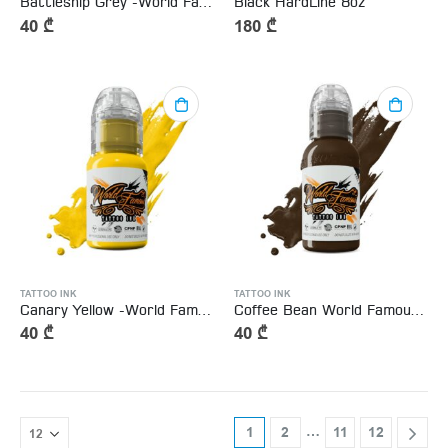
Battleship Grey -World Famous Tattoo Ink 15ml
Black HardLine 8oz
40
₾
180
₾
TATTOO INK
TATTOO INK
Canary Yellow -World Famous Tattoo Ink 15ml
Coffee Bean World Famous Tattoo Inks – 15ml
40
₾
40
₾
…
1
2
11
12