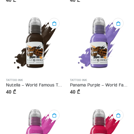
40
₾
40
₾
TATTOO INK
TATTOO INK
Nutella – World Famous Tattoo Ink
Panama Purple – World Famous Tattoo Ink
40
₾
40
₾