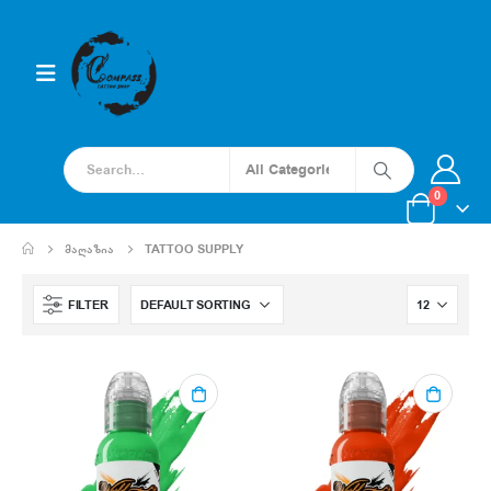
0
ᲛᲐᲦᲐᲖᲘᲐ
TATTOO SUPPLY
FILTER