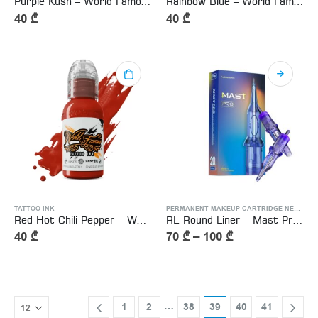
Purple Kush – World Famous Tattoo Ink 15ml
Rainbow Blue – World Famous Tattoo Ink
40
₾
40
₾
TATTOO INK
PERMANENT MAKEUP CARTRIDGE NEEDLES
Red Hot Chili Pepper – World Famous Tattoo Ink
RL-Round Liner – Mast Pro Tattoo Cartridge Needle
40
₾
70
₾
–
100
₾
…
1
2
38
39
40
41