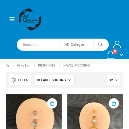
0
ᲛᲐᲦᲐᲖᲘᲐ
PIERCINGS
NAVEL PIERCING
FILTER