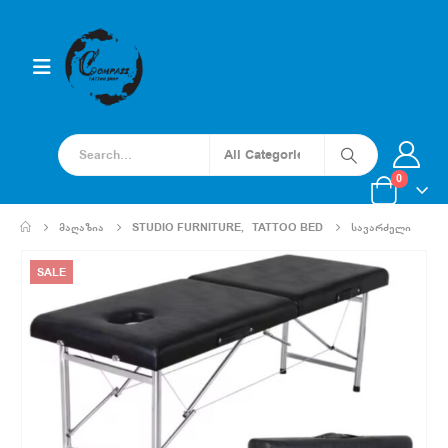
0
ᲛᲐᲦᲐᲖᲘᲐ
STUDIO FURNITURE
,
TATTOO BED
ᲡᲐᲕᲐᲠᲫᲔᲚᲘ
SALE