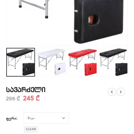
სავარძელი
245
₾
295
₾
ᲤᲔᲠᲘ
CLEAR