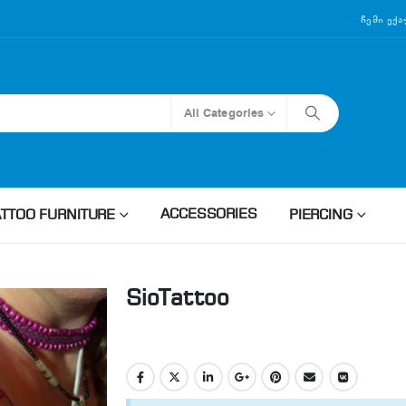
Ჩემი Ექ
All Categories
ACCESSORIES
ATTOO FURNITURE
PIERCING
SioTattoo