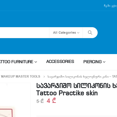
Ჩემი Ექ
All Categories
ACCESSORIES
ATTOO FURNITURE
PIERCING
 MAKEUP MASTER TOOLS
ᲡᲐᲕᲐᲠᲯᲘᲨᲝ ᲡᲘᲚᲘᲙᲝᲜᲘᲡ ᲮᲔᲚᲝᲕᲜᲣᲠᲘ ᲙᲐᲜᲘ – T
სავარჯიშო სილიკონის ხ
Tattoo Practike skin
4
₾
5
₾