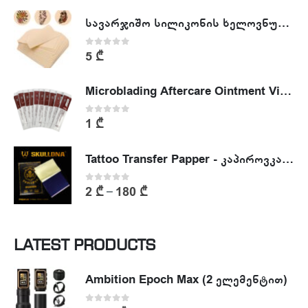
სავარჯიშო სილიკონის ხელოვნური კანი - Tattoo Practike skin
0
out of 5
5
₾
Microblading Aftercare Ointment Vitamin A&D
0
out of 5
1
₾
Tattoo Transfer Papper - კაპიროვკა - ტატუს ესკიზის კოპირების ქაღალდი
0
out of 5
2
₾
180
₾
–
LATEST PRODUCTS
Ambition Epoch Max (2 ელემენტით)