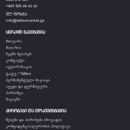
+995 595 49 42 42
ელ-ფოსტა:
info@tattoomarket.ge
სწრაფი ნავიგაცია
მთავარი
მაღაზია
ჩვენს შესახებ
კონტაქტი
ავტორიზაცია
ტატუ / Tattoo
პერმანენტული მაკიაჟი
ავეჯი და ფურნიტურა
პირსინგი
ჰიგიენა
პირობები და დოკუემნტაცია
წესები და პირობები (ზოგადი)
კონფიდენციალურობის პოლიტიკა