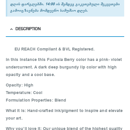
დღის ფარგლებში. 14:00 ის შემდეგ გაკეთებული შეკვეთები
გამოიგზავნება მომდევნო სამუშაო დღეს.
DESCRIPTION
EU REACH Compliant & BVL Registered.
In this instance this Fuchsia Berry color has a pink- violet
undercurrent. A dark deep burgundy lip color with high
opacity and a cool base.
Opacity
: High
Temperature
: Cool
Formulation Properties
: Blend
What it is:
Hand-crafted ink/pigment to inspire and elevate
your art.
Why you’ll love it:
Our unique blend of the highest quality