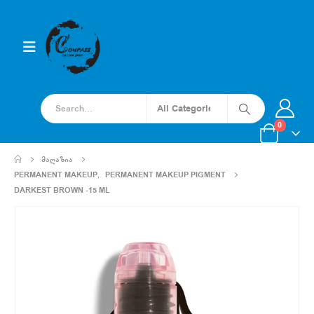
0
ᲛᲐᲦᲐᲖᲘᲐ
PERMANENT MAKEUP
,
PERMANENT MAKEUP PIGMENT
DARKEST BROWN -15 ML