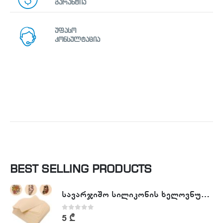
გარანტია
უფასო
კონსულტაცია
BEST SELLING PRODUCTS
სავარჯიშო სილიკონის ხელოვნური კანი - Tattoo Practike skin
0
out of 5
5
₾