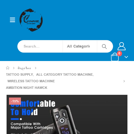
0
ᲛᲐᲦᲐᲖᲘᲐ
TATTOO SUPPLY
,
ALL CATEGORY TATTOO MACHINE
,
WIRELESS TATTOO MACHINE
AMBITION NIGHT HAWCK
-15%