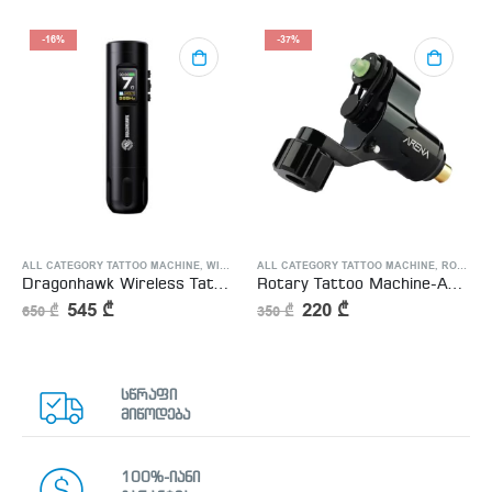
-16%
-37%
HINE
ALL CATEGORY TATTOO MACHINE
,
WIRELESS TATTOO MACHINE
ALL CATEGORY TATTOO MACHINE
,
ROTARY TATTOO MACHINE
Dragonhawk Wireless Tattoo Pen Machine Brushless Motor with 3.5MM Stroke Smart Screen | X7
Rotary Tattoo Machine-Arena Cycle
545
₾
220
₾
650
₾
350
₾
სწრაფი
მიწოდება
100%-იანი