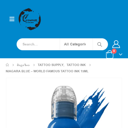
0
ᲛᲐᲦᲐᲖᲘᲐ
TATTOO SUPPLY
,
TATTOO INK
NIAGARA BLUE – WORLD FAMOUS TATTOO INK 15ML