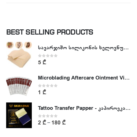
BEST SELLING PRODUCTS
სავარჯიშო სილიკონის ხელოვნური კანი - Tattoo Practike skin
0
out of 5
5
₾
Microblading Aftercare Ointment Vitamin A&D
0
out of 5
1
₾
Tattoo Transfer Papper - კაპიროვკა - ტატუს ესკიზის კოპირების ქაღალდი
0
out of 5
2
₾
180
₾
–