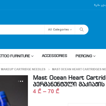
Ჩემი Ექ
All Categories
ACCESSORIES
ATTOO FURNITURE
PIERCING
 MAKEUP CARTRIDGE NEEDLES
MAST OCEAN HEART CARTRIDGES NEE
Mast Ocean Heart Cartrid
პერმანენტული მაკიაჟის
4
₾
–
70
₾