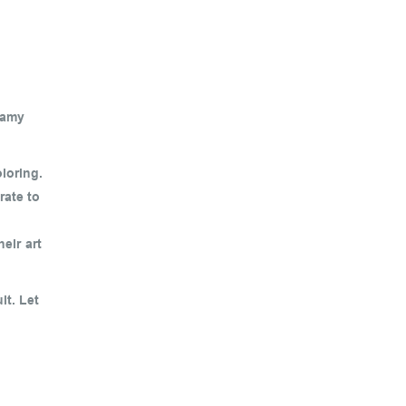
reamy
loring.
rate to
eir art
it. Let