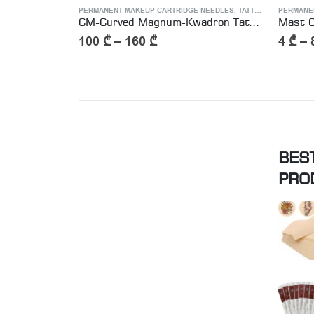
 NEEDLES
,
TATTOO NEEDLE & CARTRIDGE
PERMANENT MAKEUP CARTRIDGE NEEDLES
,
TATTOO NEEDLE & CARTRIDGE
PERMANE
RS-Round Shader – Mast Pro Tattoo Cartridge Needle
CM-Curved Magnum-Kwadron Tattoo Cartridge Needles
100
₾
–
160
₾
4
₾
–
BES
PRO