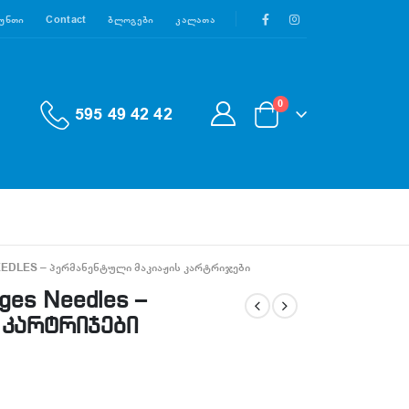
აუნთი
Contact
Ბლოგები
Კალათა
0
595 49 42 42
DLES – ᲞᲔᲠᲛᲐᲜᲔᲜᲢᲣᲚᲘ ᲛᲐᲙᲘᲐᲟᲘᲡ ᲙᲐᲠᲢᲠᲘᲯᲔᲑᲘ
ges Needles –
 კარტრიჯები