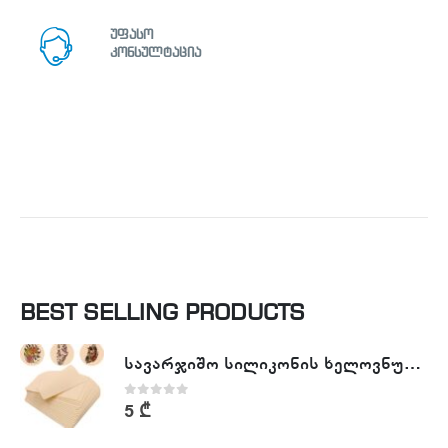
უფასო
კონსულტაცია
BEST SELLING PRODUCTS
სავარჯიშო სილიკონის ხელოვნური კანი - Tattoo Practike skin
0
out of 5
5
₾