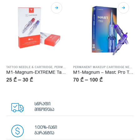
,
TATTOO NEEDLE & CARTRIDGE
TATTOO NEEDLE & CARTRIDGE
,
PERMANENT MAKEUP CARTRIDGE NEEDLES
PERMANENT MAKEUP CARTRIDGE NEEDLES
M1-Magnum-EXTREME Tattoo Cartridge Needle
M1-Magnum – Mast Pro Tattoo Cartridge Needle
25
₾
–
30
₾
70
₾
–
100
₾
სწრაფი
მიწოდება
100%-იანი
გარანტია