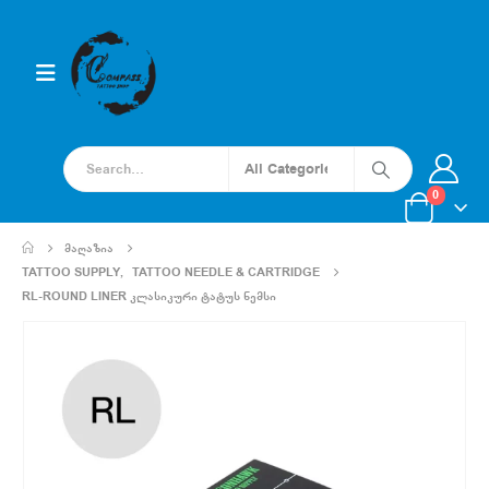
0
ᲛᲐᲦᲐᲖᲘᲐ
TATTOO SUPPLY
,
TATTOO NEEDLE & CARTRIDGE
RL-ROUND LINER ᲙᲚᲐᲡᲘᲙᲣᲠᲘ ᲢᲐᲢᲣᲡ ᲜᲔᲛᲡᲘ