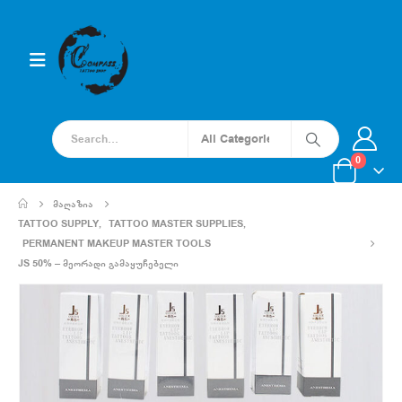
0
ᲛᲐᲦᲐᲖᲘᲐ
TATTOO SUPPLY
,
TATTOO MASTER SUPPLIES
,
PERMANENT MAKEUP MASTER TOOLS
JS 50% – ᲛᲔᲝᲠᲐᲓᲘ ᲒᲐᲛᲐᲧᲣᲩᲔᲑᲔᲚᲘ