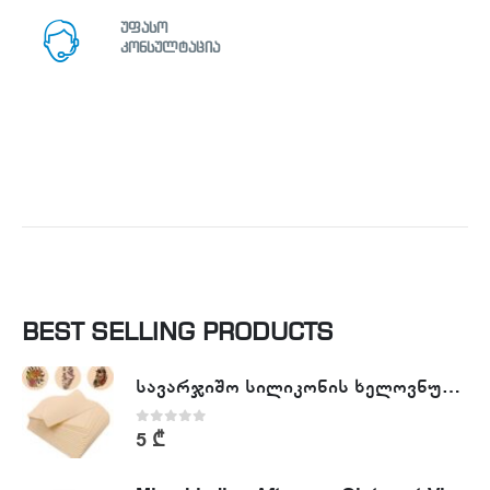
უფასო
კონსულტაცია
BEST SELLING PRODUCTS
სავარჯიშო სილიკონის ხელოვნური კანი - Tattoo Practike skin
0
out of 5
5
₾