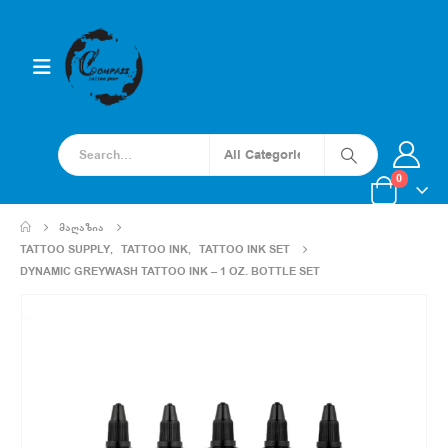
0
ᲛᲐᲦᲐᲖᲘᲐ
TATTOO SUPPLY
,
TATTOO INK
,
TATTOO INK SET
DYNAMIC GREYWASH TATTOO INK – 1 OZ. BOTTLE SET