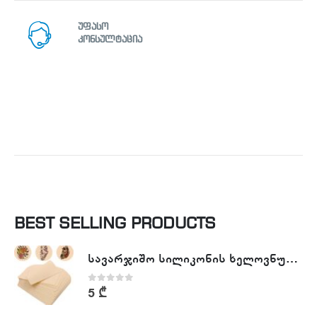
უფასო
კონსულტაცია
BEST SELLING PRODUCTS
სავარჯიშო სილიკონის ხელოვნური კანი - Tattoo Practike skin
0
out of 5
5
₾