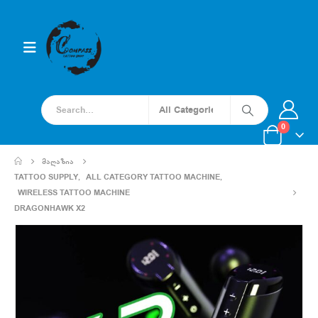
0
ᲛᲐᲦᲐᲖᲘᲐ
TATTOO SUPPLY
,
ALL CATEGORY TATTOO MACHINE
,
WIRELESS TATTOO MACHINE
DRAGONHAWK X2