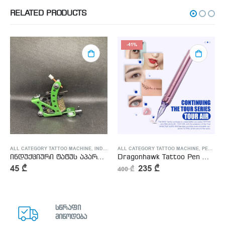
RELATED PRODUCTS
-41%
HINE
ALL CATEGORY TATTOO MACHINE
,
INDUCTION TATTOO MACHINE
ALL CATEGORY TATTOO MACHINE
,
PERMANENT MAKEUP MACHINE
ინდუქციური ტატუს აპარატი – Induction Tattoo Machine
Dragonhawk Tattoo Pen Machine With 2.3MM Stroke Permanent Makeup | Mast Tour Air
45
₾
235
₾
400
₾
სწრაფი
მიწოდება