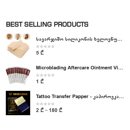
BEST SELLING PRODUCTS
სავარჯიშო სილიკონის ხელოვნური კანი - Tattoo Practike skin
0
out of 5
5
₾
Microblading Aftercare Ointment Vitamin A&D
0
out of 5
1
₾
Tattoo Transfer Papper - კაპიროვკა - ტატუს ესკიზის კოპირების ქაღალდი
0
out of 5
2
₾
180
₾
–