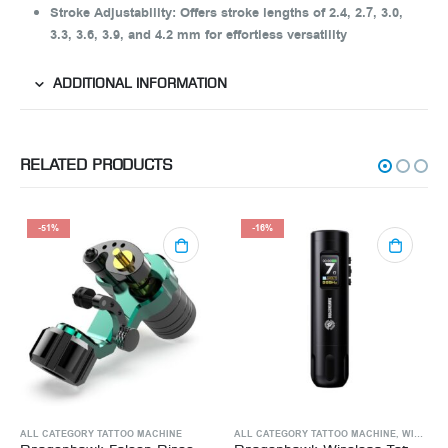
Stroke Adjustability:
Offers stroke lengths of 2.4, 2.7, 3.0,
3.3, 3.6, 3.9, and 4.2 mm for effortless versatility
ADDITIONAL INFORMATION
RELATED PRODUCTS
-51%
-16%
OO MACHINE
ALL CATEGORY TATTOO MACHINE
ALL CATEGORY TATTOO MACHINE
,
WIRELESS TATTOO MACHINE