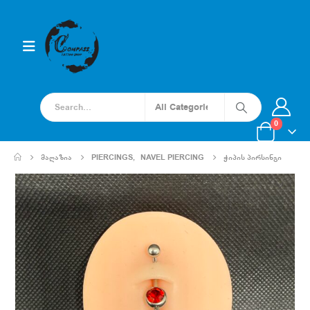
0
ᲛᲐᲦᲐᲖᲘᲐ
PIERCINGS
,
NAVEL PIERCING
ᲭᲘᲞᲘᲡ ᲞᲘᲠᲡᲘᲜᲒᲘ