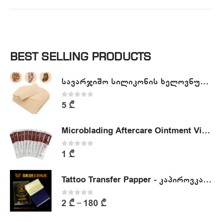
BEST SELLING PRODUCTS
სავარჯიშო სილიკონის ხელოვნური კანი - Tattoo Practike skin
0
out of 5
5
₾
Microblading Aftercare Ointment Vitamin A&D
0
out of 5
1
₾
Tattoo Transfer Papper - კაპიროვკა - ტატუს ესკიზის კოპირების ქაღალდი
0
out of 5
2
₾
180
₾
–