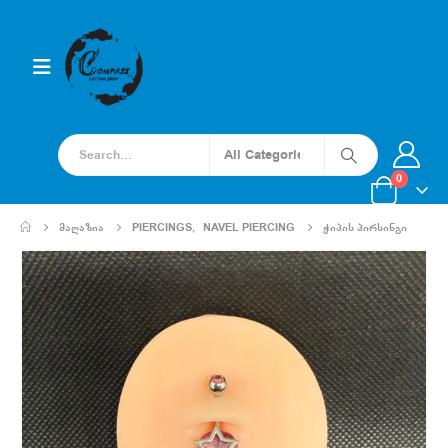
0
ᲛᲐᲦᲐᲖᲘᲐ
PIERCINGS
,
NAVEL PIERCING
ᲭᲘᲞᲘᲡ ᲞᲘᲠᲡᲘᲜᲒᲘ