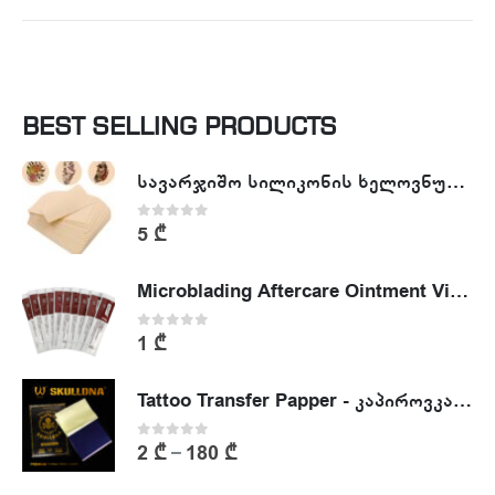
BEST SELLING PRODUCTS
სავარჯიშო სილიკონის ხელოვნური კანი - Tattoo Practike skin
0
out of 5
5
₾
Microblading Aftercare Ointment Vitamin A&D
0
out of 5
1
₾
Tattoo Transfer Papper - კაპიროვკა - ტატუს ესკიზის კოპირების ქაღალდი
0
out of 5
2
₾
180
₾
–