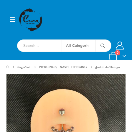
0
ᲛᲐᲦᲐᲖᲘᲐ
PIERCINGS
,
NAVEL PIERCING
ᲭᲘᲞᲘᲡ ᲞᲘᲠᲡᲘᲜᲒᲘ