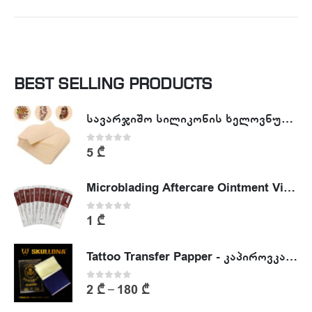
BEST SELLING PRODUCTS
სავარჯიშო სილიკონის ხელოვნური კანი - Tattoo Practike skin
0
out of 5
5
₾
Microblading Aftercare Ointment Vitamin A&D
0
out of 5
1
₾
Tattoo Transfer Papper - კაპიროვკა - ტატუს ესკიზის კოპირების ქაღალდი
0
out of 5
2
₾
180
₾
–