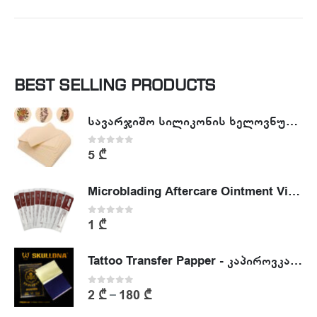
BEST SELLING PRODUCTS
სავარჯიშო სილიკონის ხელოვნური კანი - Tattoo Practike skin
0
out of 5
5
₾
Microblading Aftercare Ointment Vitamin A&D
0
out of 5
1
₾
Tattoo Transfer Papper - კაპიროვკა - ტატუს ესკიზის კოპირების ქაღალდი
0
out of 5
2
₾
180
₾
–