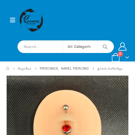
0
ᲛᲐᲦᲐᲖᲘᲐ
PIERCINGS
,
NAVEL PIERCING
ᲭᲘᲞᲘᲡ ᲞᲘᲠᲡᲘᲜᲒᲘ