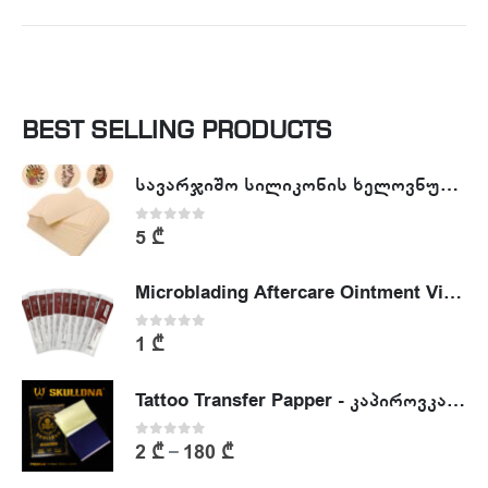
BEST SELLING PRODUCTS
სავარჯიშო სილიკონის ხელოვნური კანი - Tattoo Practike skin
0
out of 5
5
₾
Microblading Aftercare Ointment Vitamin A&D
0
out of 5
1
₾
Tattoo Transfer Papper - კაპიროვკა - ტატუს ესკიზის კოპირების ქაღალდი
0
out of 5
2
₾
180
₾
–