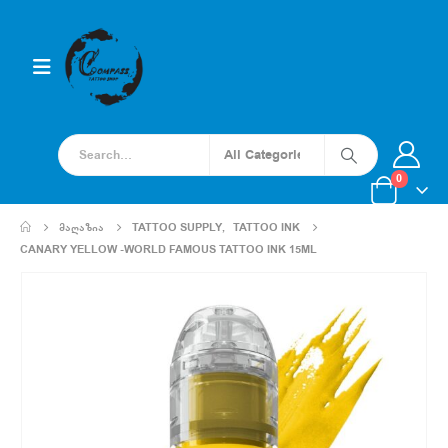
0
ᲛᲐᲦᲐᲖᲘᲐ
TATTOO SUPPLY
,
TATTOO INK
CANARY YELLOW -WORLD FAMOUS TATTOO INK 15ML