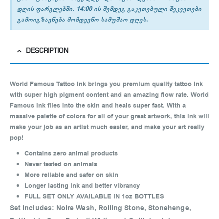
დღის ფარგლებში. 14:00 ის შემდეგ გაკეთებული შეკვეთები
გამოიგზავნება მომდევნო სამუშაო დღეს.
DESCRIPTION
World Famous Tattoo Ink brings you premium quality tattoo ink
with super high pigment content and an amazing flow rate. World
Famous Ink flies into the skin and heals super fast. With a
massive palette of colors for all of your great artwork, this ink will
make your job as an artist much easier, and make your art really
pop!
Contains zero animal products
Never tested on animals
More reliable and safer on skin
Longer lasting ink and better vibrancy
FULL SET ONLY AVAILABLE IN 1oz BOTTLES
Set includes: Noire Wash, Rolling Stone, Stonehenge,