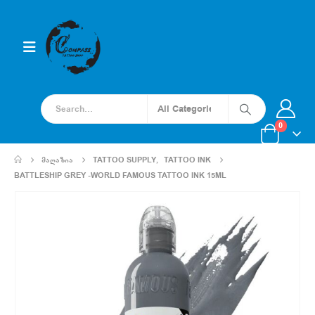
0
ᲛᲐᲦᲐᲖᲘᲐ
TATTOO SUPPLY
,
TATTOO INK
BATTLESHIP GREY -WORLD FAMOUS TATTOO INK 15ML