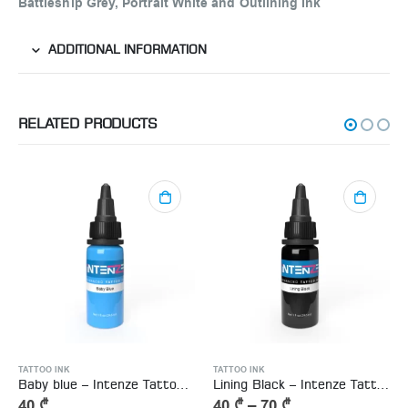
Battleship Grey, Portrait White and Outlining Ink
ADDITIONAL INFORMATION
RELATED PRODUCTS
TATTOO INK
TATTOO INK
Baby blue – Intenze Tattoo Ink
Lining Black – Intenze Tattoo Ink
40
₾
40
₾
–
70
₾