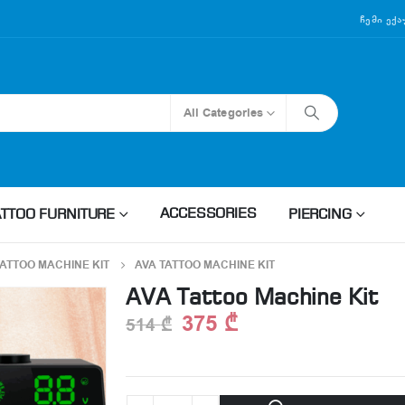
Ჩემი Ექ
All Categories
ACCESSORIES
ATTOO FURNITURE
PIERCING
TATTOO MACHINE KIT
AVA TATTOO MACHINE KIT
AVA Tattoo Machine Kit
375
₾
514
₾