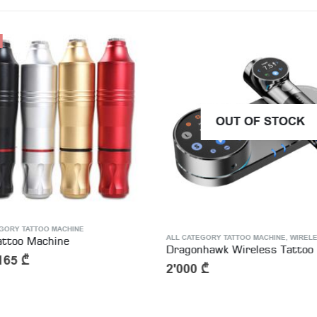
OUT OF STOCK
GORY TATTOO MACHINE
ALL CATEGORY TATTOO MACHINE
,
WIRELESS TA
ttoo Machine
165
₾
2'000
₾