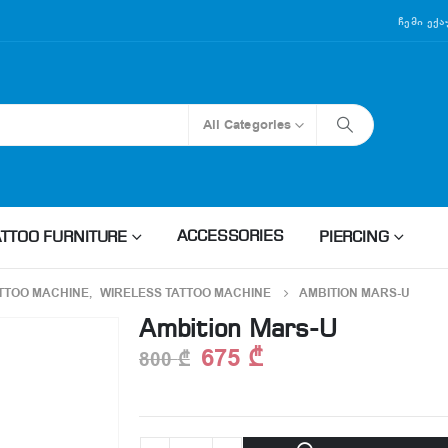
Ჩემი Ექ
All Categories
ACCESSORIES
ATTOO FURNITURE
PIERCING
TTOO MACHINE
,
WIRELESS TATTOO MACHINE
AMBITION MARS-U
Ambition Mars-U
675
₾
800
₾