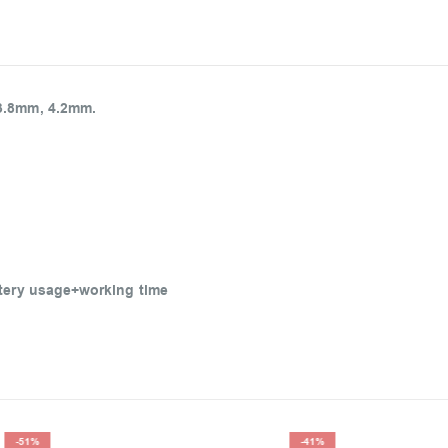
3.8mm, 4.2mm.
ttery usage+working time
-41%