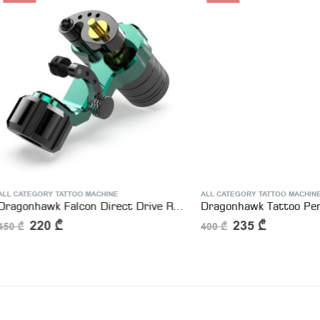
GORY TATTOO MACHINE
ALL CATEGORY TATTOO MACHINE
,
PERMANENT MA
Dragonhawk Falcon Direct Drive Rotary Tattoo Machine
220
₾
235
₾
400
₾