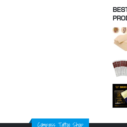
BES
PRO
Compass Tattoo Shop