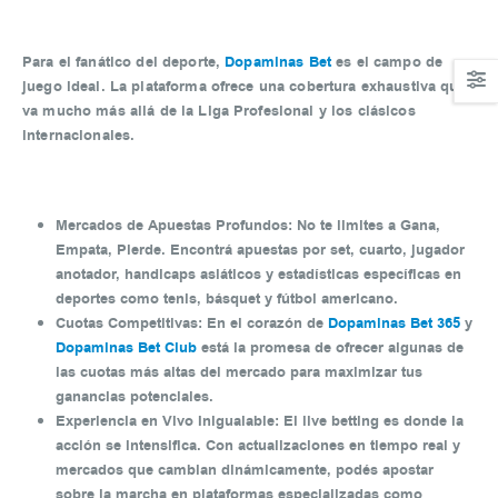
Para el fanático del deporte,
Dopaminas Bet
es el campo de
juego ideal. La plataforma ofrece una cobertura exhaustiva que
va mucho más allá de la Liga Profesional y los clásicos
internacionales.
Mercados de Apuestas Profundos:
No te limites a Gana,
Empata, Pierde. Encontrá apuestas por set, cuarto, jugador
anotador, handicaps asiáticos y estadísticas específicas en
deportes como tenis, básquet y fútbol americano.
Cuotas Competitivas:
En el corazón de
Dopaminas Bet 365
y
Dopaminas Bet Club
está la promesa de ofrecer algunas de
las cuotas más altas del mercado para maximizar tus
ganancias potenciales.
Experiencia en Vivo Inigualable:
El
live betting
es donde la
acción se intensifica. Con actualizaciones en tiempo real y
mercados que cambian dinámicamente, podés apostar
sobre la marcha en plataformas especializadas como