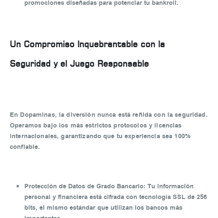
promociones diseñadas para potenciar tu bankroll.
Un Compromiso Inquebrantable con la
Seguridad y el Juego Responsable
En Dopaminas, la diversión nunca está reñida con la seguridad.
Operamos bajo los más estrictos protocolos y licencias
internacionales, garantizando que tu experiencia sea 100%
confiable.
Protección de Datos de Grado Bancario:
Tu información
personal y financiera está cifrada con tecnología SSL de 256
bits, el mismo estándar que utilizan los bancos más