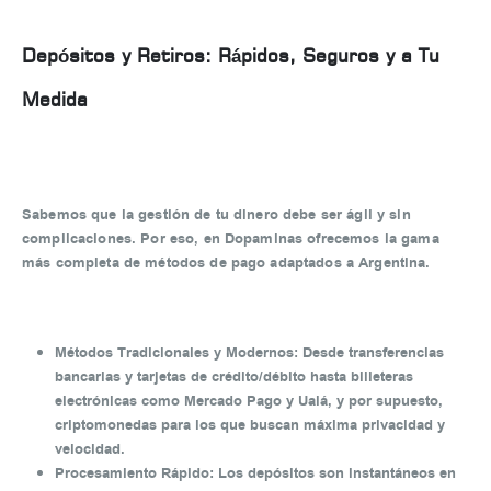
Depósitos y Retiros: Rápidos, Seguros y a Tu
Medida
Sabemos que la gestión de tu dinero debe ser ágil y sin
complicaciones. Por eso, en Dopaminas ofrecemos la gama
más completa de métodos de pago adaptados a Argentina.
Métodos Tradicionales y Modernos:
Desde transferencias
bancarias y tarjetas de crédito/débito hasta billeteras
electrónicas como Mercado Pago y Ualá, y por supuesto,
criptomonedas para los que buscan máxima privacidad y
velocidad.
Procesamiento Rápido:
Los depósitos son instantáneos en