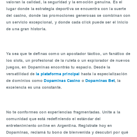
valoran la calidad, la seguridad y la emoción genuina. Es el
lugar donde la estrategia deportiva se encuentra con la suerte
del casino, donde las promociones generosas se combinan con
un servicio excepcional, y donde cada click puede ser el inicio
de una gran historia.
Ya sea que te definas como un apostador táctico, un fanático de
los slots, un profesional de la ruleta o un explorador de nuevos
juegos, en Dopaminas encontrás tu espacio. Desde la
versatilidad de
la plataforma principal
hasta la especialización
de dominios como
Dopaminas Casino
o
Dopaminas Bet
, la
excelencia es una constante.
No te conformes con experiencias fragmentadas. Unite a la
comunidad que está redefiniendo el estándar del
entretenimiento online en Argentina. Registrate hoy en
Dopaminas
, reclamá tu bono de bienvenida y descubrí por qué