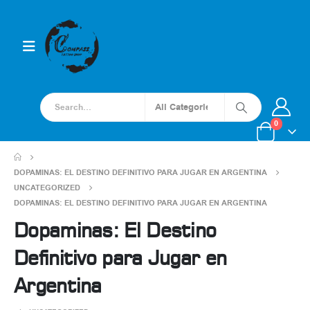
0
DOPAMINAS: EL DESTINO DEFINITIVO PARA JUGAR EN ARGENTINA
UNCATEGORIZED
DOPAMINAS: EL DESTINO DEFINITIVO PARA JUGAR EN ARGENTINA
Dopaminas: El Destino
Definitivo para Jugar en
Argentina