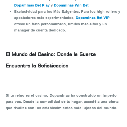
Dopaminas Bet Play
y
Dopaminas Win Bet
.
Exclusividad para los Más Exigentes:
Para los high rollers y
apostadores más experimentados,
Dopaminas Bet VIP
ofrece un trato personalizado, límites más altos y un
manager de cuenta dedicado.
El Mundo del Casino: Donde la Suerte
Encuentra la Sofisticación
Si tu reino es el casino, Dopaminas ha construido un imperio
para vos. Desde la comodidad de tu hogar, accedé a una oferta
que rivaliza con los establecimientos más lujosos del mundo.