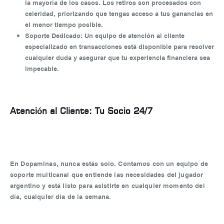
la mayoría de los casos. Los retiros son procesados con
celeridad, priorizando que tengas acceso a tus ganancias en
el menor tiempo posible.
Soporte Dedicado:
Un equipo de atención al cliente
especializado en transacciones está disponible para resolver
cualquier duda y asegurar que tu experiencia financiera sea
impecable.
Atención al Cliente: Tu Socio 24/7
En Dopaminas, nunca estás solo. Contamos con un equipo de
soporte multicanal que entiende las necesidades del jugador
argentino y está listo para asistirte en cualquier momento del
día, cualquier día de la semana.