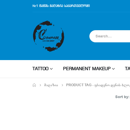
№1 ტატუს მაღაზია საქართველოში
TATTOO
PERMANENT MAKEUP
T
ᲛᲐᲦᲐᲖᲘᲐ
PRODUCT TAG -
ᲣᲡᲐᲓᲔᲜᲝ ᲓᲔᲜᲘᲡ ᲑᲚᲝ
Sort by: