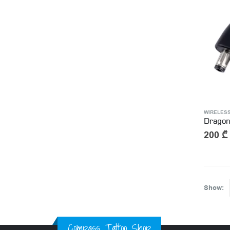
WIRELES
200
₾
Show:
Compass Tattoo Shop