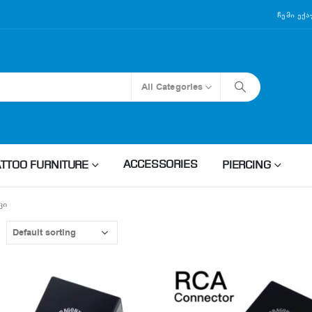
Ჩემი Ექ
All Categories
ACCESSORIES
ATTOO FURNITURE
PIERCING
ᲙᲘ