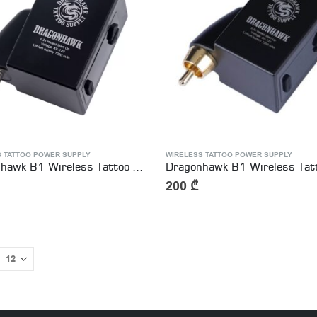
S TATTOO POWER SUPPLY
WIRELESS TATTOO POWER SUPPLY
Dragonhawk B1 Wireless Tattoo Battery Power Supply DC Connect
200
₾