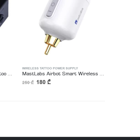
WIRELESS TATTOO POWER SUPPLY
Dragonhawk B1 Wireless Tattoo Battery Power Supply RCA Connect
MastLabs Airbot Smart Wireless Battery
180
₾
250
₾